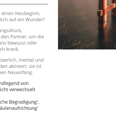
 einen Neubeginn,
tlich auf ein Wunder?
tungsdruck,
 den Partner, um die
 uns bewusst oder
ch krank.
rperlich, mental und
n aktiviert; sie ist
inen Neuanfang.
undlegend von
icht verwechselt
liche Begradigung',
äulenaufrichtung'