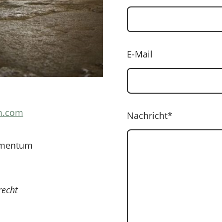
E-Mail
m.com
Nachricht
*
omentum
recht